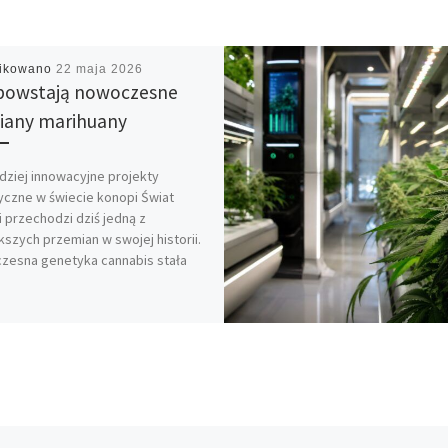
likowano
22 maja 2026
powstają nowoczesne
any marihuany
dziej innowacyjne projekty
czne w świecie konopi Świat
 przechodzi dziś jedną z
kszych przemian w swojej historii.
zesna genetyka cannabis stała