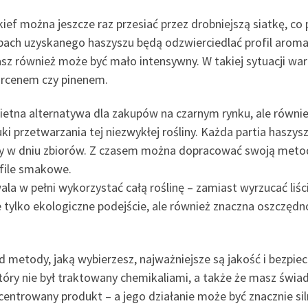
kief można jeszcze raz przesiać przez drobniejszą siatkę, co
apach uzyskanego haszyszu będą odzwierciedlać profil aroma
hasz również może być mało intensywny. W takiej sytuacji w
ircenem czy pinenem.
etna alternatywa dla zakupów na czarnym rynku, ale również
ki przetwarzania tej niezwykłej rośliny. Każda partia haszysz
ody w dniu zbiorów. Z czasem można dopracować swoją met
ofile smakowe.
a w pełni wykorzystać całą roślinę – zamiast wyrzucać liśc
e tylko ekologiczne podejście, ale również znaczna oszczęd
od metody, jaką wybierzesz, najważniejsze są jakość i bezpi
óry nie był traktowany chemikaliami, a także że masz świad
entrowany produkt – a jego działanie może być znacznie siln