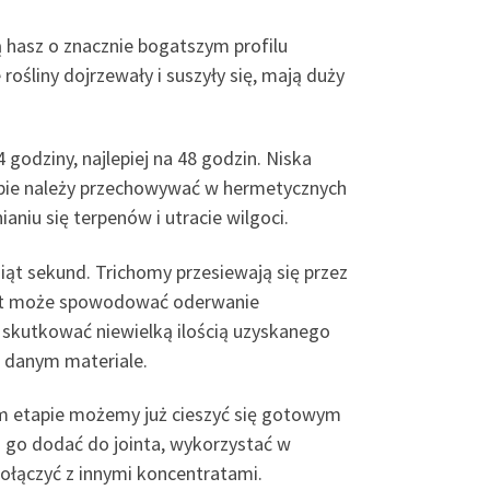
 hasz o znacznie bogatszym profilu
ośliny dojrzewały i suszyły się, mają duży
odziny, najlepiej na 48 godzin. Niska
nopie należy przechowywać w hermetycznych
niu się terpenów i utracie wilgoci.
siąt sekund. Trichomy przesiewają się przez
ontakt może spowodować oderwanie
e skutkować niewielką ilością uzyskanego
w danym materiale.
ym etapie możemy już cieszyć się gotowym
 go dodać do jointa, wykorzystać w
połączyć z innymi koncentratami.