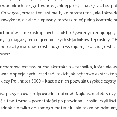
 warunkach przygotować wysokiej jakości haszysz – bez pot
o więcej, proces ten jest nie tylko prosty i tani, ale takż
o zawyżone, a skład niepewny, możesz mieć pełną kontrolę 
ichomów – mikroskopijnych struktur żywicznych znajdujących
omy są magazynem najcenniejszych składników tej rośliny: T
 od reszty materiału roślinnego uzyskujemy tzw. kief, czyli 
szysz.
trichomów jest tzw. sucha ekstrakcja – technika, która nie
anie specjalnych urządzeń, takich jak bębnowe ekstraktory z
czy Pollinator 3000 – każde z nich pozwala uzyskać czysty 
isz przygotować odpowiedni materiał. Najlepsze efekty uzys
z tzw. tryma – pozostałości po przycinaniu roślin, czyli liś
 jednak nie tylko od samego materiału, ale także od odmia