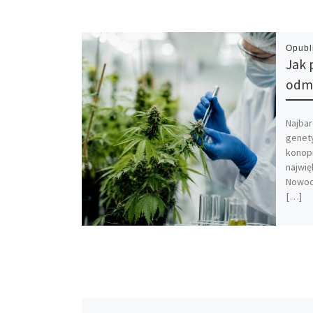
Opub
Jak 
odmi
Najbar
genety
konopi
najwię
Nowoc
[…]