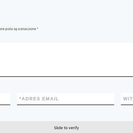
e pola są oznaczone
*
*
ADRES EMAIL
WI
Slide to verify