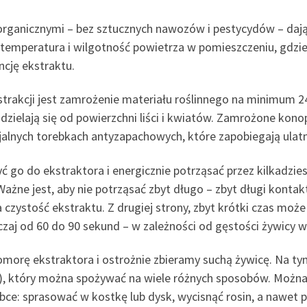
rganicznymi – bez sztucznych nawozów i pestycydów – dają
temperatura i wilgotność powietrza w pomieszczeniu, gdzie r
cję ekstraktu.
kcji jest zamrożenie materiału roślinnego na minimum 24 g
ddzielają się od powierzchni liści i kwiatów. Zamrożone ko
lnych torebkach antyzapachowych, które zapobiegają ulatnia
ć go do ekstraktora i energicznie potrząsać przez kilkadzie
a. Ważne jest, aby nie potrząsać zbyt długo – zbyt długi k
czystość ekstraktu. Z drugiej strony, zbyt krótki czas moż
czaj od 60 do 90 sekund – w zależności od gęstości żywicy 
morę ekstraktora i ostrożnie zbieramy suchą żywicę. Na t
, który można spożywać na wiele różnych sposobów. Można
bce: sprasować w kostkę lub dysk, wycisnąć rosin, a nawet 