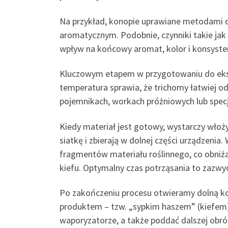
Na przykład, konopie uprawiane metodami o
aromatycznym. Podobnie, czynniki takie jak 
wpływ na końcowy aromat, kolor i konsysten
Kluczowym etapem w przygotowaniu do ekstra
temperatura sprawia, że trichomy łatwiej o
pojemnikach, workach próżniowych lub specja
Kiedy materiał jest gotowy, wystarczy włoży
siatkę i zbierają w dolnej części urządzeni
fragmentów materiału roślinnego, co obniża 
kiefu. Optymalny czas potrząsania to zazwy
Po zakończeniu procesu otwieramy dolną ko
produktem – tzw. „sypkim haszem” (kiefem)
waporyzatorze, a także poddać dalszej obró