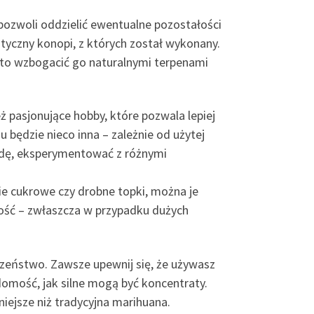
 pozwoli oddzielić ewentualne pozostałości
tyczny konopi, z których został wykonany.
arto wzbogacić go naturalnymi terpenami
 pasjonujące hobby, które pozwala lepiej
u będzie nieco inna – zależnie od użytej
odę, eksperymentować z różnymi
ie cukrowe czy drobne topki, można je
ność – zwłaszcza w przypadku dużych
eczeństwo. Zawsze upewnij się, że używasz
omość, jak silne mogą być koncentraty.
iejsze niż tradycyjna marihuana.