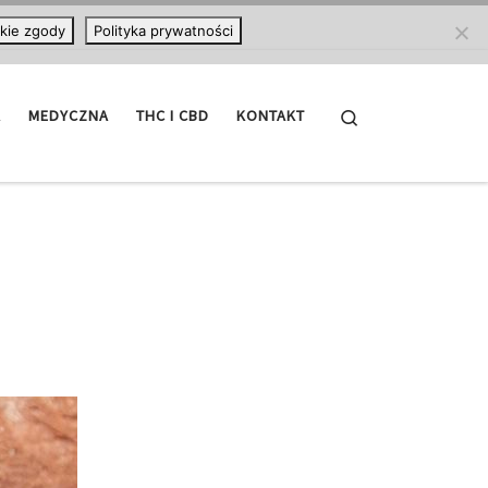
kie zgody
Polityka prywatności
Search
A
MEDYCZNA
THC I CBD
KONTAKT