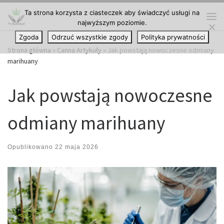
Ta strona korzysta z ciasteczek aby świadczyć usługi na
Przejdź do treści
najwyższym poziomie.
Me
Zgoda
Odrzuć wszystkie zgody
Polityka prywatności
Strona główna
»
Canna Artykuły
»
Jak powstają nowoczesne odmiany
marihuany
Jak powstają nowoczesne
odmiany marihuany
Opublikowano
22 maja 2026