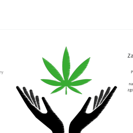
Za
ny
P
na
zgo