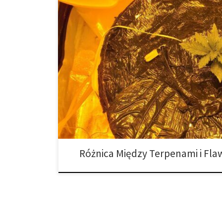
Terpeny i Flawonoidy – Jaka jest między nimi różnica
terpenami i flawonoidami w konopiach indyjskich spr
terpeny są odpowiedzialne za zapach marihuany, pod
przyczyniają się również do unikalnego koloru poszcz
Różnica Między Terpenami i Fl