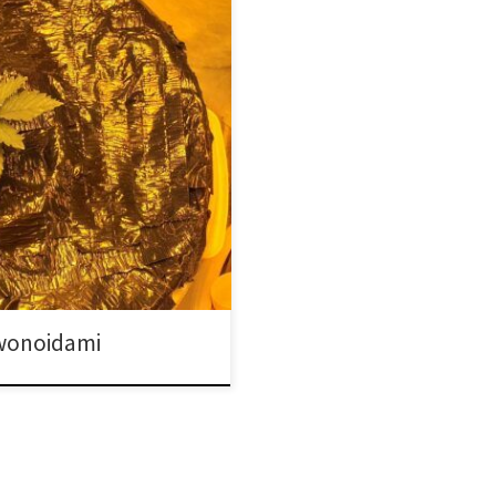
? Główna różnica między
owadza się do bitwy zmysłów:
czas gdy flawonoidy
ególnych odmian. […]
awonoidami