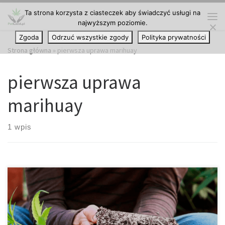
Ta strona korzysta z ciasteczek aby świadczyć usługi na
Przejdź do treści
najwyższym poziomie.
Me
Zgoda
Odrzuć wszystkie zgody
Polityka prywatności
Strona główna
»
pierwsza uprawa marihuay
pierwsza uprawa
marihuay
1 wpis
Jesteś więc gotowy, aby rozpocząć uprawę własnych odmian
automatycznie kwitnących, ale nie wiesz, od czego zacząć.