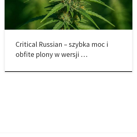
moc, wydajność i odporność, dzięki czemu idealnie […]
Critical Russian – szybka moc i
obfite plony w wersji …