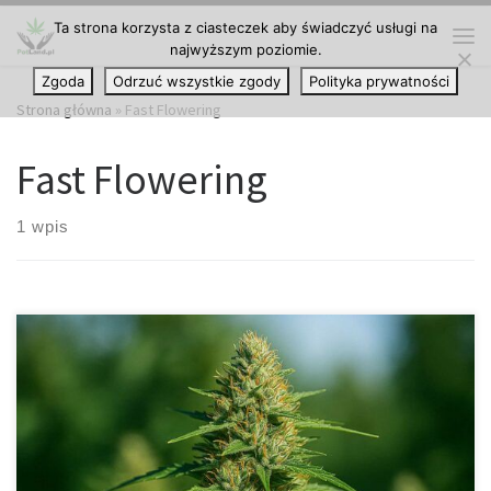
Ta strona korzysta z ciasteczek aby świadczyć usługi na
Przejdź do treści
najwyższym poziomie.
Me
Zgoda
Odrzuć wszystkie zgody
Polityka prywatności
Strona główna
»
Fast Flowering
Fast Flowering
1 wpis
Critical Russian Feminizowane to jedna z najpopularniejszych
odmian feminizowanych dostępnych w ofercie AKSeeds. To
wyjątkowa hybryda o przewadze Indica, powstała z połączenia
genetyki Ruderalis × White Russian × Critical. Roślina łączy w sobie