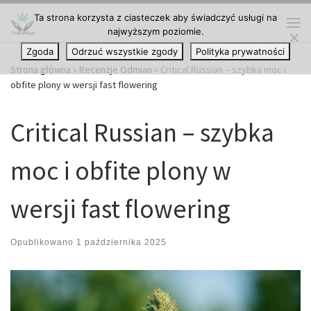
Ta strona korzysta z ciasteczek aby świadczyć usługi na
Przejdź do treści
najwyższym poziomie.
Me
Zgoda
Odrzuć wszystkie zgody
Polityka prywatności
Strona główna
»
Recenzje Odmian
»
Critical Russian – szybka moc i
obfite plony w wersji fast flowering
Critical Russian – szybka
moc i obfite plony w
wersji fast flowering
Opublikowano
1 października 2025