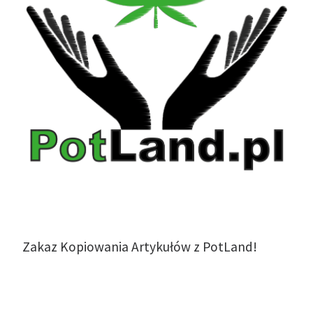
Zakaz Kopiowania Artykułów z PotLand!