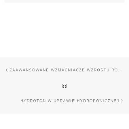
Nawigacja wpisu
Poprzedni wpis
ZAAWANSOWANE WZMACNIACZE WZROSTU ROŚLIN
POWRÓT DO LISTY POS
Na
HYDROTON W UPRAWIE HYDROPONICZNEJ