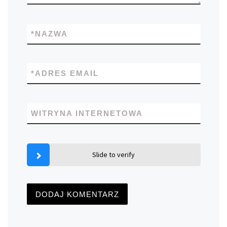
*
NAZWA
*
ADRES EMAIL
WITRYNA INTERNETOWA
Slide to verify