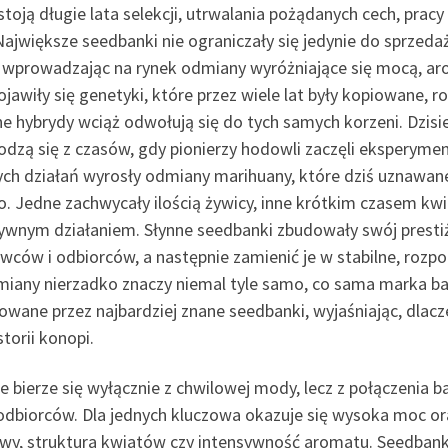
toją długie lata selekcji, utrwalania pożądanych cech, pra
 Największe seedbanki nie ograniczały się jedynie do sprzeda
 wprowadzając na rynek odmiany wyróżniające się mocą, a
awiły się genetyki, które przez wiele lat były kopiowane, 
ne hybrydy wciąż odwołują się do tych samych korzeni. Dzisi
zą się z czasów, gdy pionierzy hodowli zaczęli eksperymen
 tych działań wyrosły odmiany marihuany, które dziś uznawan
o. Jedne zachwycały ilością żywicy, inne krótkim czasem kwi
nym działaniem. Słynne seedbanki zbudowały swój prestiż 
wców i odbiorców, a następnie zamienić je w stabilne, rozpo
iany nierzadko znaczy niemal tyle samo, co sama marka ba
ane przez najbardziej znane seedbanki, wyjaśniając, dlacze
torii konopi.
bierze się wyłącznie z chwilowej mody, lecz z połączenia b
dbiorców. Dla jednych kluczowa okazuje się wysoka moc or
wy, struktura kwiatów czy intensywność aromatu. Seedbanki