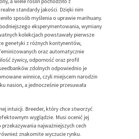
ny, a wiele roślin pochodziło z
ealne standardy jakości. Dzięki nim
eniło sposób myślenia o uprawie marihuany.
wobodniejszego eksperymentowania, wymiany
ywatnych kolekcjach powstawały pierwsze
sze genetyki z różnych kontynentów,
, feminizowanych oraz automatycznie
lość żywicy, odporność oraz profil
e seedbanków zdolnych odpowiednio je
nomowane winnice, czyli miejscem narodzin
ku nasion, a jednocześnie przesuwała
 intuicji. Breeder, który chce stworzyć
 efektownym wyglądzie. Musi ocenić jej
do przekazywania najważniejszych cech
e również znakomite wyczucie rynku.