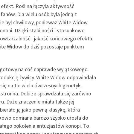
y efekt. Roślina łączyła aktywność
fanów. Dla wielu osób była jedną z
nie był chwilowy, ponieważ White Widow
opi. Dzięki stabilności i stosunkowo
powtarzalność i jakość końcowego efektu.
hite Widow do dziś pozostaje punktem
ł gotowy na coś naprawdę wyjątkowego.
 produkcję żywicy. White Widow odpowiadała
 się na tle wielu ówczesnych genetyk.
chstronna. Dobrze sprawdzała się zarówno
u. Duże znaczenie miała także jej
erało ją jako pewną klasykę, która
unkowo odmiana bardzo szybko urosła do
ałego pokolenia entuzjastów konopi. To
gromnej konkurencji ze strony nowoczesnych