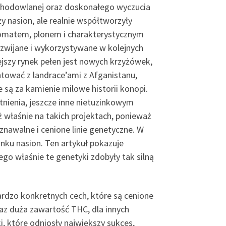
cy hodowlanej oraz doskonałego wyczucia
ży nasion, ale realnie współtworzyły
romatem, plonem i charakterystycznym
rozwijane i wykorzystywane w kolejnych
ejszy rynek pełen jest nowych krzyżówek,
tować z landrace’ami z Afganistanu,
e są za kamienie milowe historii konopi.
tnienia, jeszcze inne nietuzinkowym
właśnie na takich projektach, ponieważ
znawalne i cenione linie genetyczne. W
nku nasion. Ten artykuł pokazuje
go właśnie te genetyki zdobyły tak silną
ardzo konkretnych cech, które są cenione
az duża zawartość THC, dla innych
, które odniosły największy sukces,