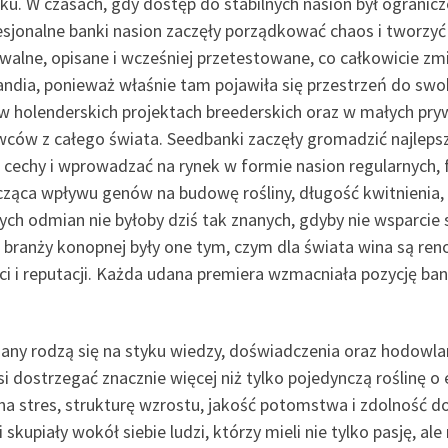
u. W czasach, gdy dostęp do stabilnych nasion był ograniczo
sjonalne banki nasion zaczęły porządkować chaos i tworzyć r
lne, opisane i wcześniej przetestowane, co całkowicie zmi
andia, ponieważ właśnie tam pojawiła się przestrzeń do s
 w holenderskich projektach breederskich oraz w małych pr
odowców z całego świata. Seedbanki zaczęły gromadzić najlep
e cechy i wprowadzać na rynek w formie nasion regularnych
ząca wpływu genów na budowę rośliny, długość kwitnienia, i
ych odmian nie byłoby dziś tak znanych, gdyby nie wsparci
 branży konopnej były one tym, czym dla świata wina są re
i i reputacji. Każda udana premiera wzmacniała pozycję ban
y rodzą się na styku wiedzy, doświadczenia oraz hodowlanej
 dostrzegać znacznie więcej niż tylko pojedynczą roślinę o
ę na stres, strukturę wzrostu, jakość potomstwa i zdolność 
kupiały wokół siebie ludzi, którzy mieli nie tylko pasję, al