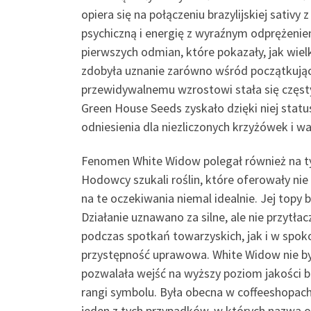
opiera się na połączeniu brazylijskiej sativ
psychiczną i energię z wyraźnym odprężeniem
pierwszych odmian, które pokazały, jak wie
zdobyła uznanie zarówno wśród początkujący
przewidywalnemu wzrostowi stała się częsty
Green House Seeds zyskało dzięki niej sta
odniesienia dla niezliczonych krzyżówek i 
Fenomen White Widow polegał również na ty
Hodowcy szukali roślin, które oferowały nie
na te oczekiwania niemal idealnie. Jej topy 
Działanie uznawano za silne, ale nie przytł
podczas spotkań towarzyskich, jak i w spoko
przystępność uprawowa. White Widow nie by
pozwalała wejść na wyższy poziom jakości b
rangi symbolu. Była obecna w coffeeshopac
jeden z tych przypadków, w których nazwa 