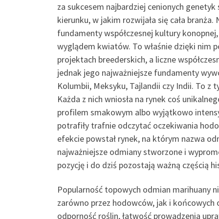
za sukcesem najbardziej cenionych genetyk s
kierunku, w jakim rozwijała się cała branża.
fundamenty współczesnej kultury konopnej,
wyglądem kwiatów. To właśnie dzięki nim poj
projektach breederskich, a liczne współczes
jednak jego najważniejsze fundamenty wywod
Kolumbii, Meksyku, Tajlandii czy Indii. To z
Każda z nich wniosła na rynek coś unikalneg
profilem smakowym albo wyjątkowo intensyw
potrafiły trafnie odczytać oczekiwania hodo
efekcie powstał rynek, na którym nazwa odm
najważniejsze odmiany stworzone i wypromow
pozycję i do dziś pozostają ważną częścią his
Popularność topowych odmian marihuany nie 
zarówno przez hodowców, jak i końcowych o
odporność roślin, łatwość prowadzenia upra