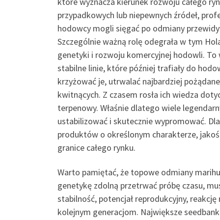
które wyznacza kierunek rozwoju całego rynk
przypadkowych lub niepewnych źródeł, profe
hodowcy mogli sięgać po odmiany przewidywa
Szczególnie ważną rolę odegrała w tym Hol
genetyki i rozwoju komercyjnej hodowli. To
stabilne linie, które później trafiały do h
krzyżować je, utrwalać najbardziej pożądan
kwitnących. Z czasem rosła ich wiedza dotyc
terpenowy. Właśnie dlatego wiele legendarn
ustabilizować i skutecznie wypromować. Dla
produktów o określonym charakterze, jakośc
granice całego rynku.
Warto pamiętać, że topowe odmiany marihuan
genetykę zdolną przetrwać próbę czasu, musi
stabilność, potencjał reprodukcyjny, reakcj
kolejnym generacjom. Największe seedbanki s