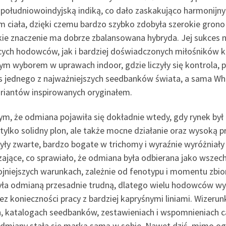
y z południowoindyjską indiką, co dało zaskakująco harmonijn
 ciała, dzięki czemu bardzo szybko zdobyła szerokie grono 
lkie znaczenie ma dobrze zbalansowana hybryda. Jej sukces 
ch hodowców, jak i bardziej doświadczonych miłośników kon
m wyborem w uprawach indoor, gdzie liczyły się kontrola, 
tus jednego z najważniejszych seedbanków świata, a sama W
wariantów inspirowanych oryginałem.
m, że odmiana pojawiła się dokładnie wtedy, gdy rynek by
 tylko solidny plon, ale także mocne działanie oraz wysoką
były zwarte, bardzo bogate w trichomy i wyraźnie wyróżniały
aczające, co sprawiało, że odmiana była odbierana jako wsze
jniejszych warunkach, zależnie od fenotypu i momentu zbior
ła odmianą przesadnie trudną, dlatego wielu hodowców wybi
ez konieczności pracy z bardziej kapryśnymi liniami. Wizer
h, katalogach seedbanków, zestawieniach i wspomnieniach c
odmiany stała się marką samą w sobie. Nawet dziś, mimo o