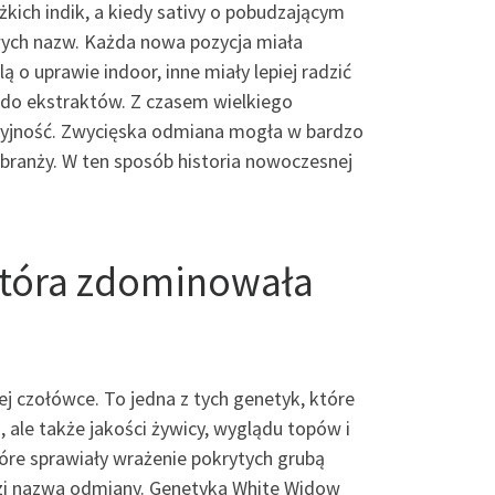
kich indik, a kiedy sativy o pobudzającym
wych nazw. Każda nowa pozycja miała
o uprawie indoor, inne miały lepiej radzić
 do ekstraktów. Z czasem wielkiego
acyjność. Zwycięska odmiana mogła w bardzo
y branży. W ten sposób historia nowoczesnej
która zdominowała
j czołówce. To jedna z tych genetyk, które
, ale także jakości żywicy, wyglądu topów i
re sprawiały wrażenie pokrytych grubą
odzi nazwa odmiany. Genetyka White Widow