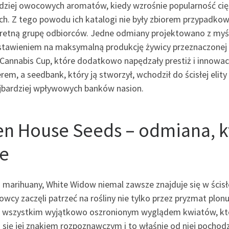
rdziej owocowych aromatów, kiedy wzrośnie popularność cięż
ch. Z tego powodu ich katalogi nie były zbiorem przypadko
retną grupę odbiorców. Jedne odmiany projektowano z myślą 
nastawieniem na maksymalną produkcję żywicy przeznaczonej
e Cannabis Cup, które dodatkowo napędzały prestiż i innow
em, a seedbank, który ją stworzył, wchodził do ścisłej elit
najbardziej wpływowych banków nasion.
en House Seeds – odmiana, 
te
marihuany, White Widow niemal zawsze znajduje się w ścisłe
wcy zaczęli patrzeć na rośliny nie tylko przez pryzmat plonu
ede wszystkim wyjątkowo oszronionym wyglądem kwiatów, któ
a się jej znakiem rozpoznawczym i to właśnie od niej poch