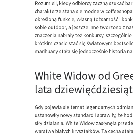
Rozumieli, kiedy odbiorcy zaczną szukać ba
charakterze staną się modne w coffeeshopa
określoną funkcję, własną tożsamość i konk
sobie outdoor, a jeszcze inne tworzono z 
znaczenia nabrały też konkursy, szczególni
krótkim czasie stać się światowym bestseller
marihuany stała się jednocześnie historią 
White Widow od Gre
lata dziewięćdziesią
Gdy pojawia się temat legendarnych odmian 
ustanowiły nowy standard i sprawiły, że hodo
siły działania. White Widow zasłynęła prz
warstwą białych kryształków. Ta cecha stał