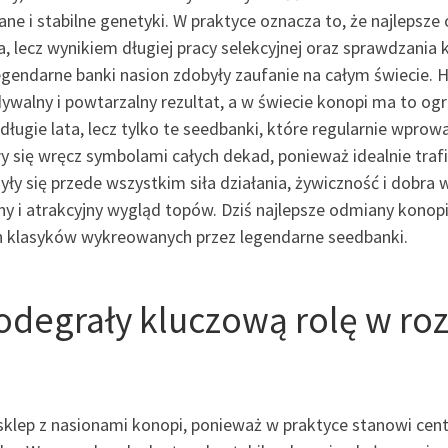
ne i stabilne genetyki. W praktyce oznacza to, że najlepsz
lecz wynikiem długiej pracy selekcyjnej oraz sprawdzania 
gendarne banki nasion zdobyły zaufanie na całym świecie. H
dywalny i powtarzalny rezultat, a w świecie konopi ma to 
gie lata, lecz tylko te seedbanki, które regularnie wprowa
tały się wręcz symbolami całych dekad, ponieważ idealnie tr
yły się przede wszystkim siła działania, żywiczność i dobra
ny i atrakcyjny wygląd topów. Dziś najlepsze odmiany konopi
h klasyków wykreowanych przez legendarne seedbanki.
odegrały kluczową rolę w r
 sklep z nasionami konopi, ponieważ w praktyce stanowi cen