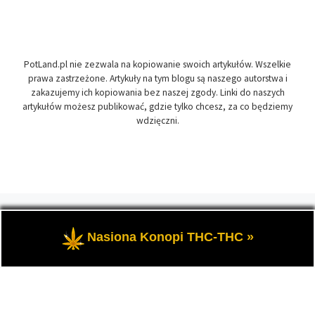
PotLand.pl nie zezwala na kopiowanie swoich artykułów. Wszelkie
prawa zastrzeżone. Artykuły na tym blogu są naszego autorstwa i
zakazujemy ich kopiowania bez naszej zgody. Linki do naszych
artykułów możesz publikować, gdzie tylko chcesz, za co będziemy
wdzięczni.
© 2026
PotLand.pl
– Wszelkie prawa zastrzeżone
- Marihuana
THC i rośliny konopi CBD, czyli tematy naszego konopnego
Nasiona Konopi THC-THC »
bloga.