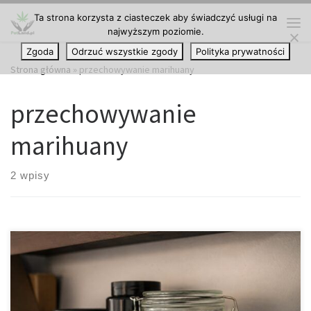
Ta strona korzysta z ciasteczek aby świadczyć usługi na
Przejdź do treści
najwyższym poziomie.
Me
Zgoda
Odrzuć wszystkie zgody
Polityka prywatności
Strona główna
»
przechowywanie marihuany
przechowywanie
marihuany
2 wpisy
Jak prawidłowo przechowywać produkty z THC, aby zachowały
swoją jakość i skuteczność? Produkty zawierające THC są obecnie