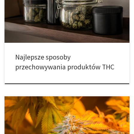
dostępne w wielu różnych formach – od suszu konopnego, przez
olejki i ekstrakty, aż po koncentraty oraz produkty spożywcze
wzbogacone kannabinoidami. Bez względu […]
Najlepsze sposoby
przechowywania produktów THC
Jeśli udało Ci się już pomyślnie zebrać swoje rośliny konopi,
gratulacje – wykonałeś jeden z najważniejszych etapów w całym