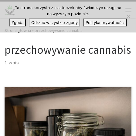
Ta strona korzysta z ciasteczek aby świadczyć usługi na
Przejdź do treści
najwyższym poziomie.
Me
Zgoda
Odrzuć wszystkie zgody
Polityka prywatności
Strona główna
»
przechowywanie cannabis
przechowywanie cannabis
1 wpis
Jak prawidłowo przechowywać produkty z THC, aby zachowały
swoją jakość i skuteczność? Produkty zawierające THC są obecnie
dostępne w wielu różnych formach – od suszu konopnego, przez
olejki i ekstrakty, aż po koncentraty oraz produkty spożywcze