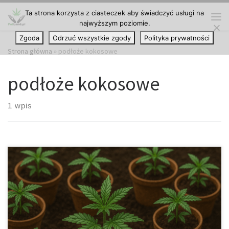
Ta strona korzysta z ciasteczek aby świadczyć usługi na
Przejdź do treści
najwyższym poziomie.
Me
Zgoda
Odrzuć wszystkie zgody
Polityka prywatności
Strona główna
»
podłoże kokosowe
podłoże kokosowe
1 wpis
Ponowne wykorzystanie coco coir –przewodnik dla ogrodników
Włókno kokosowe (coco coir) od lat cieszy się rosnącą
popularnością wśród ogrodników i hodowców roślin. To naturalne
i ekologiczne podłoże jest lekkie, dobrze utrzymuje wilgoć, a