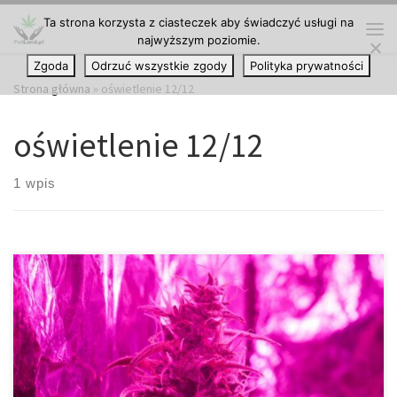
Ta strona korzysta z ciasteczek aby świadczyć usługi na
Przejdź do treści
najwyższym poziomie.
Me
Zgoda
Odrzuć wszystkie zgody
Polityka prywatności
Strona główna
»
oświetlenie 12/12
oświetlenie 12/12
1 wpis
Czy myślisz o rozpoczęciu swojej przygody z uprawą konopi z
cyklem oświetlenia 12/12 od samego etapu sadzonek? Czy
warto? Niezależnie od tego, czy jesteś doświadczonym
plantatorem, który chce zoptymalizować swój proces, czy