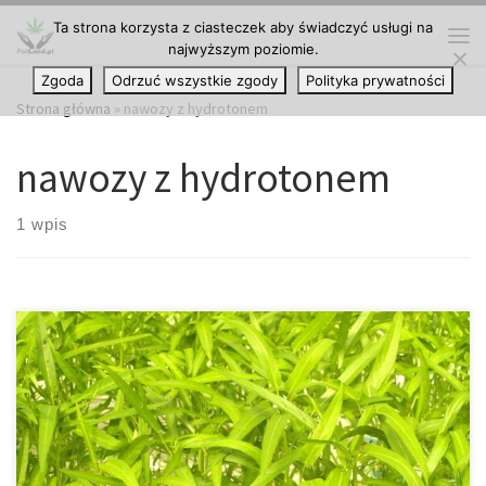
Ta strona korzysta z ciasteczek aby świadczyć usługi na
Przejdź do treści
najwyższym poziomie.
Me
Zgoda
Odrzuć wszystkie zgody
Polityka prywatności
Strona główna
»
nawozy z hydrotonem
nawozy z hydrotonem
1 wpis
Hydroton w uprawie hydroponicznej – jak stosować składniki
odżywcze i zwiększyć plony Uprawa hydroponiczna staje się coraz
popularniejsza wśród ogrodników i profesjonalnych producentów
roślin, ponieważ pozwala uzyskać wysokie plony przy niskich
kosztach i minimalnym zużyciu zasobów. Jednym z