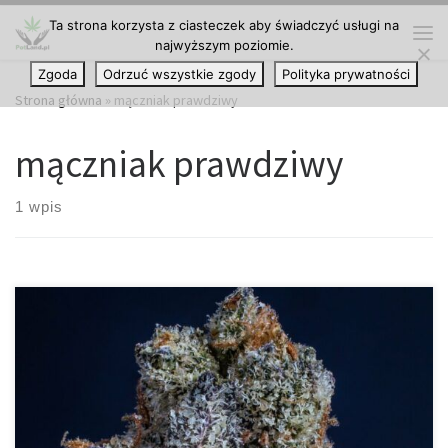
Ta strona korzysta z ciasteczek aby świadczyć usługi na
Przejdź do treści
najwyższym poziomie.
Me
Zgoda
Odrzuć wszystkie zgody
Polityka prywatności
Strona główna
»
mączniak prawdziwy
mączniak prawdziwy
1 wpis
Ochrona roślin przed mączniakiem prawdziwym Jak skutecznie
chronić uprawy przed mączniakiem prawdziwym Mączniak
prawdziwy jest chorobą, która w krótkim czasie może
doprowadzić do znacznych strat w plonie. W tym poradniku
przedstawiamy sprawdzone sposoby na profilaktykę, identyfikację