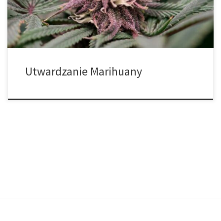
zapach i smak pąków, a efekty są […]
Utwardzanie Marihuany