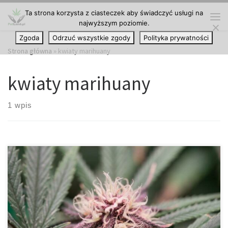
Ta strona korzysta z ciasteczek aby świadczyć usługi na
Przejdź do treści
najwyższym poziomie.
Me
Zgoda
Odrzuć wszystkie zgody
Polityka prywatności
Strona główna
»
kwiaty marihuany
kwiaty marihuany
1 wpis
Kiedy pąki są gotowe do zbioru, praca hodowcy jeszcze się nie
zakończyła. Kwiaty konopi muszą jeszcze przejść przez proces
suszenia i utwardzania, aby zapewnić najwyższą jakość produktu
końcowego. Prawidłowe suszenie i utwardzanie poprawia