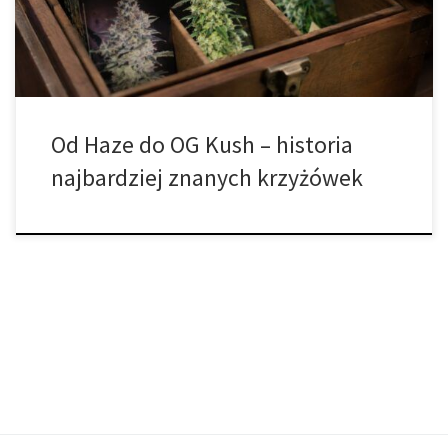
powstały setki, a później tysiące nowych odmian, jednak tylko […]
Od Haze do OG Kush – historia
najbardziej znanych krzyżówek