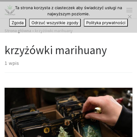
Ta strona korzysta z ciasteczek aby świadczyć usługi na
Przejdź do treści
najwyższym poziomie.
Me
Zgoda
Odrzuć wszystkie zgody
Polityka prywatności
Strona główna
»
krzyżówki marihuany
krzyżówki marihuany
1 wpis
Najbardziej znane krzyżówki w historii marihuany Historia
marihuany to nie tylko dzieje samej rośliny, ale również nieustanny
rozwój genetyki, selekcji oraz hodowli prowadzonej przez
pasjonatów z różnych zakątków świata. Przez dziesięciolecia