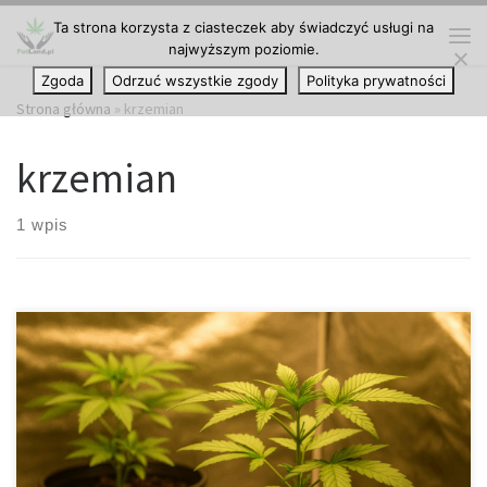
Ta strona korzysta z ciasteczek aby świadczyć usługi na
Przejdź do treści
najwyższym poziomie.
Me
Zgoda
Odrzuć wszystkie zgody
Polityka prywatności
Strona główna
»
krzemian
krzemian
1 wpis
Krzemian potasu – fundament nowoczesnych, silnych i odpornych
upraw Krzemian potasu staje się jednym z najważniejszych
składników, które w ostatnich latach zyskują uznanie w świecie
rolnictwa i ogrodnictwa. To substancja, która pełni rolę ochronną,