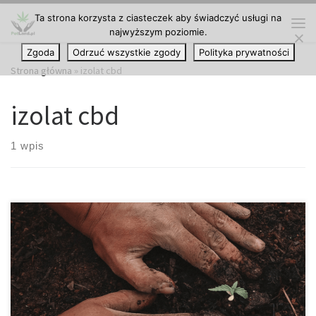
Ta strona korzysta z ciasteczek aby świadczyć usługi na
Przejdź do treści
najwyższym poziomie.
Me
Zgoda
Odrzuć wszystkie zgody
Polityka prywatności
Strona główna
»
izolat cbd
izolat cbd
1 wpis
Od pokoleń ludzie polegali na środkach farmaceutycznych, takich
jak acetaminofen, ibuprofen, a nawet na czymś tak
niebezpiecznym i uzależniającym jak opioidy na receptę. Jednak
coraz więcej osób decyduje się zamiast tego używać konopi